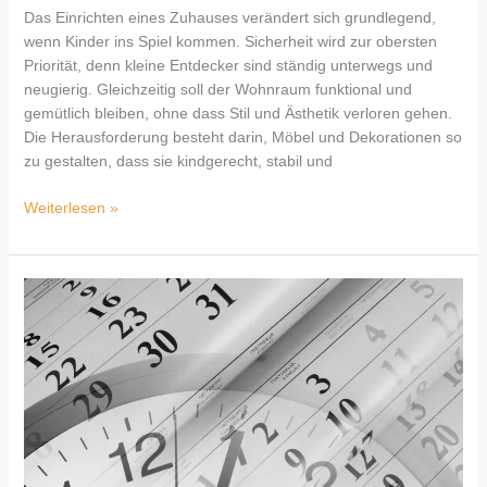
Das Einrichten eines Zuhauses verändert sich grundlegend,
wenn Kinder ins Spiel kommen. Sicherheit wird zur obersten
Priorität, denn kleine Entdecker sind ständig unterwegs und
neugierig. Gleichzeitig soll der Wohnraum funktional und
gemütlich bleiben, ohne dass Stil und Ästhetik verloren gehen.
Die Herausforderung besteht darin, Möbel und Dekorationen so
zu gestalten, dass sie kindgerecht, stabil und
Weiterlesen »
Zeitmanagement
für
Berufstätige:
So
bleibt
Zeit
für
kleine
Auszeiten