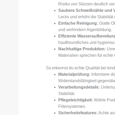
Risiko von Stürzen deutlich ver
Saubere Schweißnähte und 
Lecks und erhöht die Stabilität
Einfache Reinigung:
Glatte Ob
und verhindern Algenbildung.
Effiziente Wasseraufbereitun
hautfreundliches und hygienis
Nachhaltige Produktion:
Umwe
Materialien sprechen für echte 
So erkennst du echte Qualität bei kin
Materialprüfung:
Informiere di
Widerstandsfähigkeit gegenüb
Verarbeitungsdetails:
Untersu
Stabilität.
Pflegeleichtigkeit:
Wähle Pools
Filtersystemen.
Sicherheitsfeatures:
Achte auf