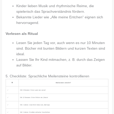
Kinder lieben Musik und rhythmische Reime, die
spielerisch das Sprachverständnis fördern.
Bekannte Lieder wie „Alle meine Entchen“ eignen sich
hervorragend.
Vorlesen als Ritual
Lesen Sie jeden Tag vor, auch wenn es nur 10 Minuten
sind. Bücher mit bunten Bildern und kurzen Texten sind
ideal.
Lassen Sie Ihr Kind mitmachen, z. B. durch das Zeigen
auf Bilder.
5. Checkliste: Sprachliche Meilensteine kontrollieren
🌟
Meilenstein erreicht?
✅
Mit 6 Monaten: Erste Laute wie „ba-ba“
✅
Mit 12 Monaten: Erste Wörter wie „Mama“
✅
Mit 2 Jahren: Zwei-Wort-Sätze wie „Ball weg“
✅
Mit 3 Jahren: Erzählen einfacher Geschichten