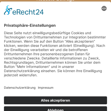
Warum sich eine Terrassenüberdachung für die ganze Familie
lohnt
Wenn der erste Abschied schwerfällt: Was Eltern jetzt wirklich
brauchen
Welche Pflegeprodukte Eltern wirklich brauchen
Von den Bienen lernen: Kindern die Natur näherbringen
Wie Familien mit kindgerechten Pools stressfreie
Freizeitmomente zuhause schaffen
Schlagwörter
© 2026 Elternzeit Ratgeber.