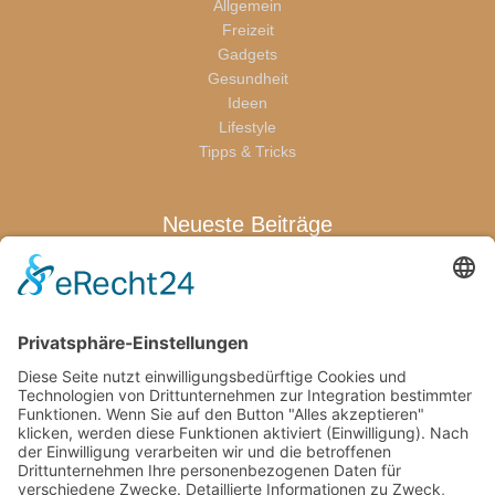
Allgemein
Freizeit
Gadgets
Gesundheit
Ideen
Lifestyle
Tipps & Tricks
Neueste Beiträge
Warum sich eine Terrassenüberdachung für die ganze Familie
lohnt
Wenn der erste Abschied schwerfällt: Was Eltern jetzt wirklich
brauchen
Welche Pflegeprodukte Eltern wirklich brauchen
Von den Bienen lernen: Kindern die Natur näherbringen
Wie Familien mit kindgerechten Pools stressfreie