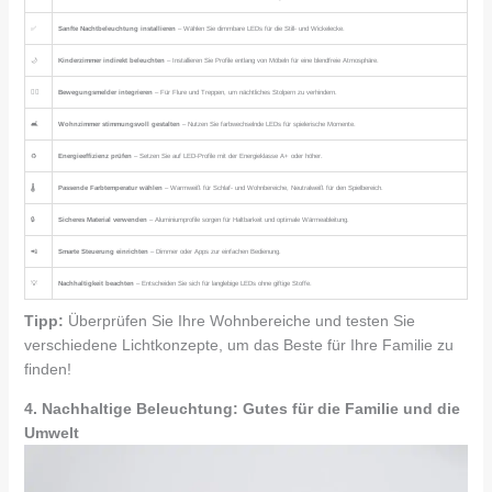
✅
Sanfte Nachtbeleuchtung installieren
– Wählen Sie dimmbare LEDs für die Still- und Wickelecke.
🌙
Kinderzimmer indirekt beleuchten
– Installieren Sie Profile entlang von Möbeln für eine blendfreie Atmosphäre.
🚶‍♀️
Bewegungsmelder integrieren
– Für Flure und Treppen, um nächtliches Stolpern zu verhindern.
🛋️
Wohnzimmer stimmungsvoll gestalten
– Nutzen Sie farbwechselnde LEDs für spielerische Momente.
♻️
Energieeffizienz prüfen
– Setzen Sie auf LED-Profile mit der Energieklasse A+ oder höher.
🌡️
Passende Farbtemperatur wählen
– Warmweiß für Schlaf- und Wohnbereiche, Neutralweiß für den Spielbereich.
🔒
Sicheres Material verwenden
– Aluminiumprofile sorgen für Haltbarkeit und optimale Wärmeableitung.
📲
Smarte Steuerung einrichten
– Dimmer oder Apps zur einfachen Bedienung.
💡
Nachhaltigkeit beachten
– Entscheiden Sie sich für langlebige LEDs ohne giftige Stoffe.
Tipp:
Überprüfen Sie Ihre Wohnbereiche und testen Sie
verschiedene Lichtkonzepte, um das Beste für Ihre Familie zu
finden!
4. Nachhaltige Beleuchtung: Gutes für die Familie und die
Umwelt